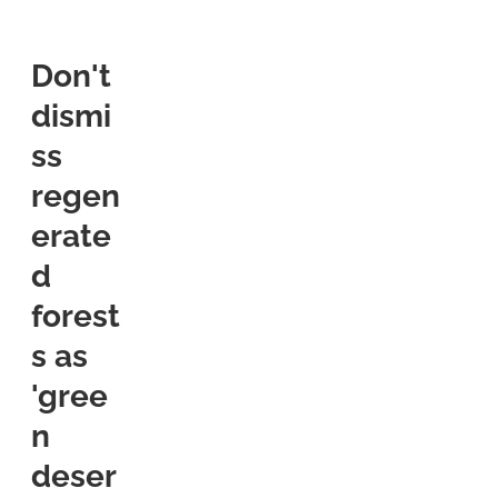
Don't
dismi
ss
regen
erate
d
forest
s as
'gree
n
deser