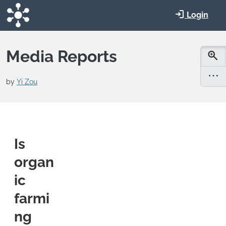
Skip to main content
Login
Media Reports
by
Yi Zou
Is
organ
ic
farmi
ng