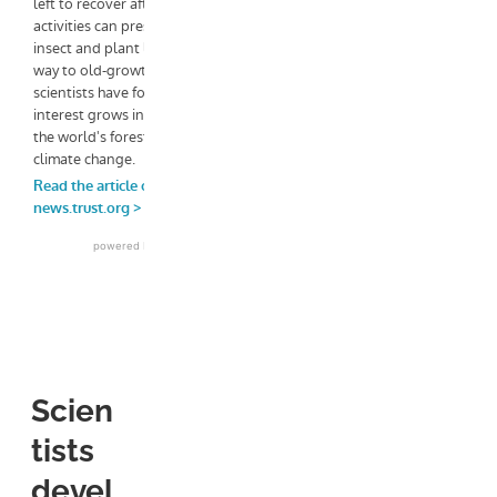
Scien
tists
devel