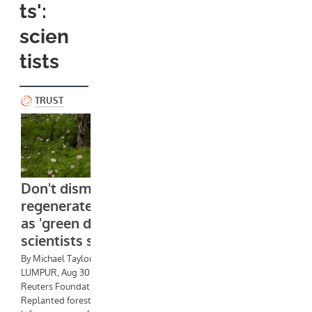
ts':
scien
tists