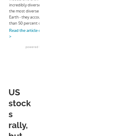
US
stock
s
rally,