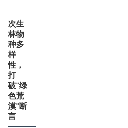
次生
林物
种多
样
性，
打
破"绿
色荒
漠"断
言