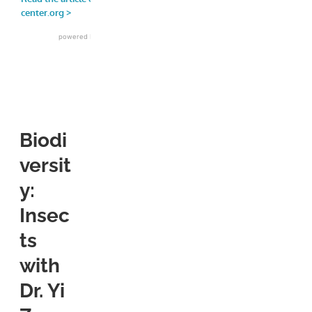
Biodi
versit
y:
Insec
ts
with
Dr. Yi