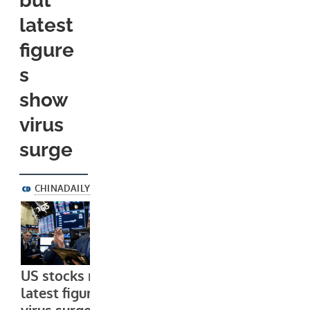
but
latest
figure
s
show
virus
surge