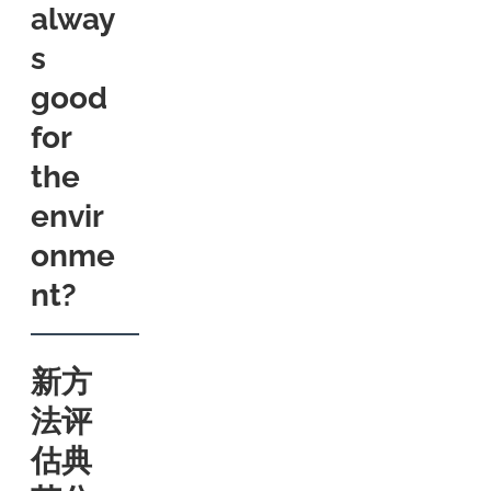
alway
s
good
for
the
envir
onme
nt?
新方
法评
估典